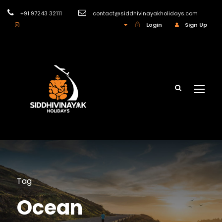
+91 97243 32111
contact@siddhivinayakholidays.com
INR
Login
Sign Up
Tag
Ocean