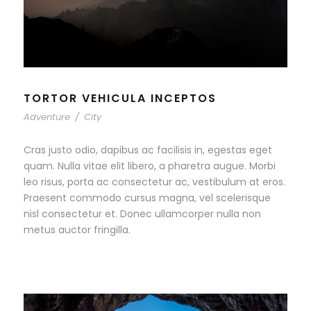
TORTOR VEHICULA INCEPTOS
Adventure
/
City
Cras justo odio, dapibus ac facilisis in, egestas eget
quam. Nulla vitae elit libero, a pharetra augue. Morbi
leo risus, porta ac consectetur ac, vestibulum at eros.
Praesent commodo cursus magna, vel scelerisque
nisl consectetur et. Donec ullamcorper nulla non
metus auctor fringilla.