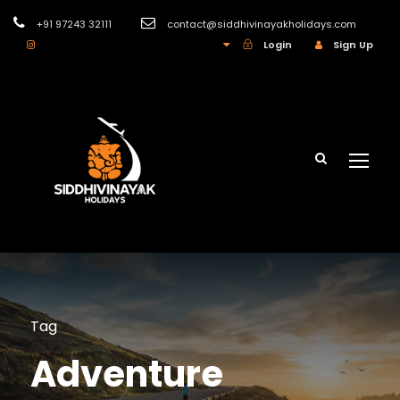
+91 97243 32111
contact@siddhivinayakholidays.com
INR
Login
Sign Up
Tag
Adventure