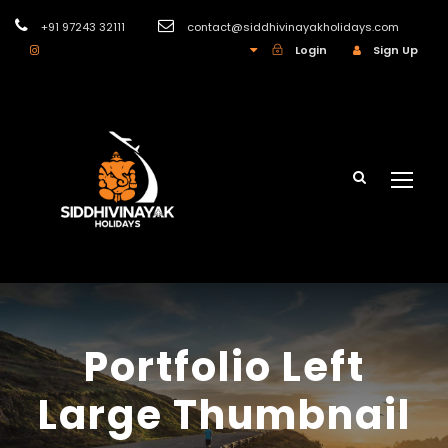
+91 97243 32111
contact@siddhivinayakholidays.com
INR
Login
Sign Up
Portfolio Left
Large Thumbnail