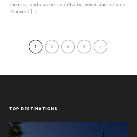
leo risus, porta ac consectetur ac, vestibulum at eros.
Praesent […]
1
2
3
4
TOP DESTINATIONS