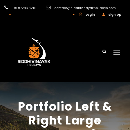
+91 97243 32111
contact@siddhivinayakholidays.com
INR
Login
Sign Up
Portfolio Left &
Right Large