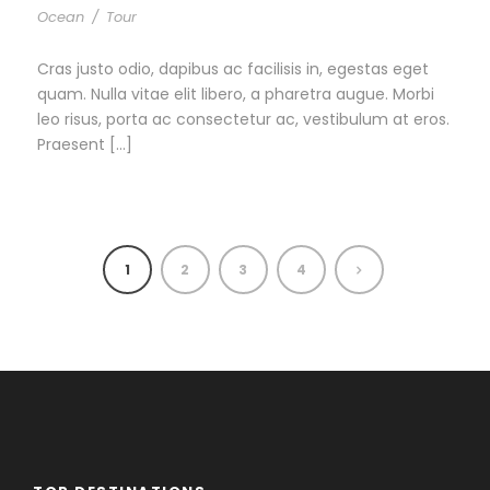
Ocean
/
Tour
Cras justo odio, dapibus ac facilisis in, egestas eget
quam. Nulla vitae elit libero, a pharetra augue. Morbi
leo risus, porta ac consectetur ac, vestibulum at eros.
Praesent […]
1
2
3
4