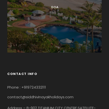
GOA
CONTACT INFO
Phone : +919724332111
contact@siddhivinayakholidays.com
Address – B-902,TITANIUM CITY CENTRE,SATELLITE-